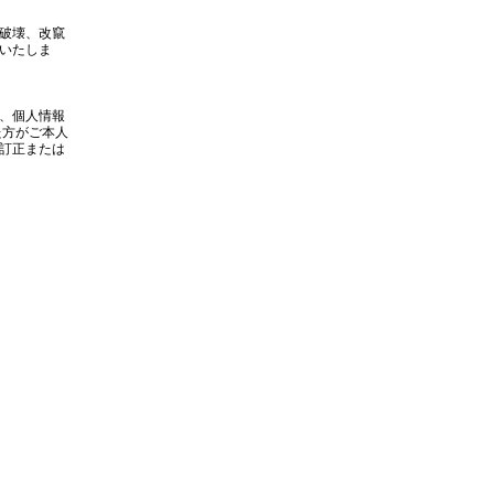
破壊、改竄
いたしま
、個人情報
た方がご本人
訂正または