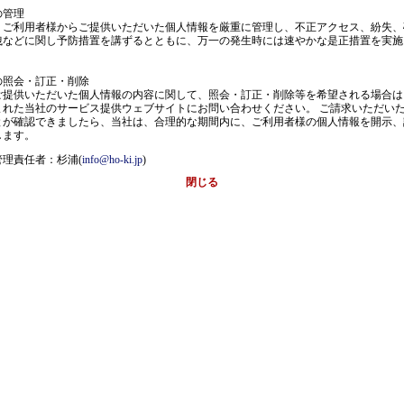
の管理
ご利用者様からご提供いただいた個人情報を厳重に管理し、不正アクセス、紛失、
洩などに関し予防措置を講ずるとともに、万一の発生時には速やかな是正措置を実施
の照会・訂正・削除
提供いただいた個人情報の内容に関して、照会・訂正・削除等を希望される場合は
まれた当社のサービス提供ウェブサイトにお問い合わせください。 ご請求いただい
とが確認できましたら、当社は、合理的な期間内に、ご利用者様の個人情報を開示、
します。
理責任者：杉浦(
info@ho-ki.jp
)
閉じる