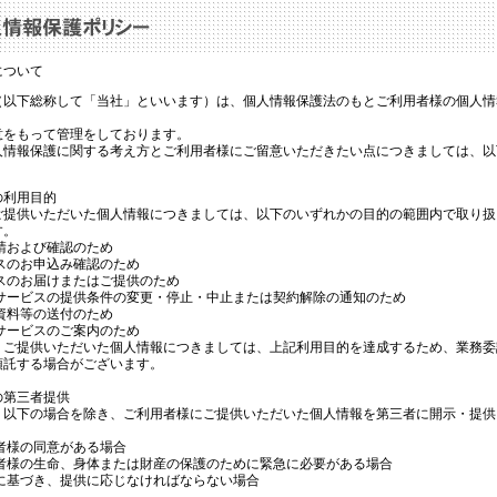
（以下総称して「当社」といいます）は、個人情報保護法のもとご利用者様の個人情
意をもって管理をしております。
人情報保護に関する考え方とご利用者様にご留意いただきたい点につきましては、以
の利用目的
ご提供いただいた個人情報につきましては、以下のいずれかの目的の範囲内で取り扱
す。
請および確認のため
スのお申込み確認のため
ビスのお届けまたはご提供のため
用サービスの提供条件の変更・停止・中止または契約解除の通知のため
資料等の送付のため
サービスのご案内のため
ご提供いただいた個人情報につきましては、上記利用目的を達成するため、業務委
預託する場合がございます。
の第三者提供
以下の場合を除き、ご利用者様にご提供いただいた個人情報を第三者に開示・提供
者様の同意がある場合
用者様の生命、身体または財産の保護のために緊急に必要がある場合
等に基づき、提供に応じなければならない場合