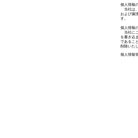
個人情報
当社は、
および漏
す。
個人情報
当社にご
を書き込
であるこ
削除いた
個人情報管