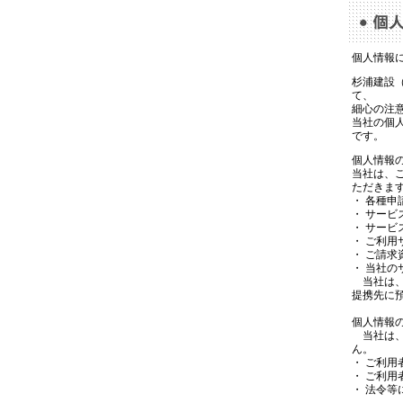
杉浦建設
て、
細心の注
当社の個
です。
個人情報
当社は、
ただきま
・ 各種申
・ サービ
・ サー
・ ご利
・ ご請求
・ 当社の
当社は、
提携先に
個人情報
当社は、
ん。
・ ご利用
・ ご利
・ 法令